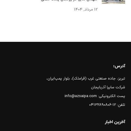
12 مرداد, 1404
آدرس:
تبریز، جاده صنعتی غرب (قراملک)، بلوار پمپ‌ایران،
شرکت سایپا آذربایجان
پست الکترونیکی: info@azsaipa.com
تلفن: 12-04132890806
آخرین اخبار