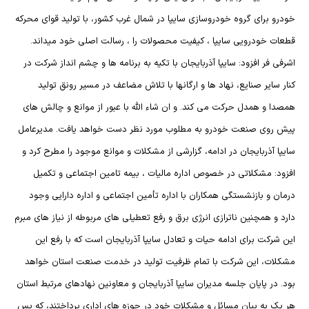
خودرو برای گروه خودروسازی سایپا در شمال غرب كشور، با توليد قوای محرکه
قطعات خودرویی سایپا ، کیفیت محصولات را ، رسالت اصلي خود ميداند.
اشرفی فر افزود: سایپا آذربایجان با تکیه به برنامه ها و چشم انداز شرکت در
کنار سایر صنایع، نهاد ها و ارگانها با تلاش مضاعف در مسیر رونق تولید
همصدا و همدل حرکت می کند. و ان شاء الله با عبور از موانع و چالش های
پیش روی صنعت خودرو به مطلوب مورد نظر دست خواهد یافت. مدیرعامل
سایپا آذربایجان در ادامه، گزارشی از مشکلات و موانع موجود را مطرح کرد و
افزود: مشکلاتی در خصوص اداره مالیات ، بیمه تامین اجتماعی و تکمیل
درمان و بازنشستگی همکاران با اداره تأمین اجتماعی و اداره دارایی وجود
دارد و همچنین ناترازی انرژی برق و رفع تعطیلی های مربوطه از نیاز های مبرم
این شرکت برای ادامه حیات و تعادل سایپا آذربایجان است که با رفع این
مشکلات، این شرکت با تمام ظرفیت تولید در خدمت صنعت استان خواهد
بود. در پایان جلسه مدیران سایپا آذربایجان و معاونین نهادهای مرتبط استان
هر یک به بیان مسائل و مشکلات خود در حوزه های اداری پرداختند، که پس