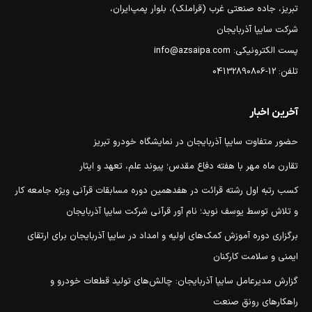
تبریز، جاده صنعتی غرب (قراملک)، بلوار پمپ‌ایران،
شرکت سایپا آذربایجان
پست الکترونیکی: info@azsaipa.com
تلفن: 12-04132890806
آخرین اخبار
حضور متفاوت سایپا آذربایجان در نمایشگاه خودرو تبریز
تقارن ماه مهر با هفته دفاع مقدس؛ پیوند علم، تعهد و ایثار
کسب رتبه اول رشته قرائت در هفدهمین دوره مسابقات قرآنی ویژه جامعه کار
و تلاش توسط یوسف نوید؛ نام آور قرآنی شرکت سایپا آذربایجان
برگزاری دوره آموزش کمک‌های اولیه و امداد در سایپا آذربایجان برای ارتقای
ایمنی و سلامت کارکنان
گزارش مدیرعامل سایپا آذربایجان: چالش‌های تولید قطعات خودرو و
راهکارهای رونق صنعت