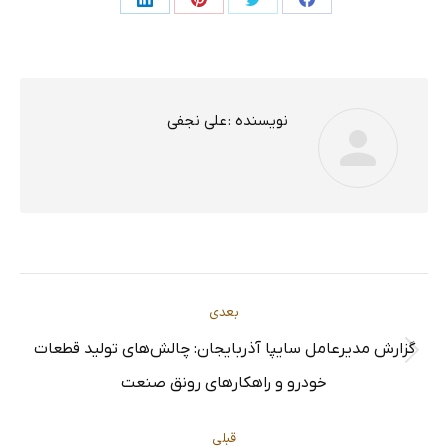
اشتراک
اشتراک
اشتراک
اشتراک
در
در
در
در
فیسبوک
توئیتر
پینترست
لینکدین
نویسنده :
علی نجفی
ناوبری
بعدی
گزارش مدیرعامل سایپا آذربایجان: چالش‌های تولید قطعات
مطلب
نوشته
خودرو و راهکارهای رونق صنعت
بعدی:
قبلی